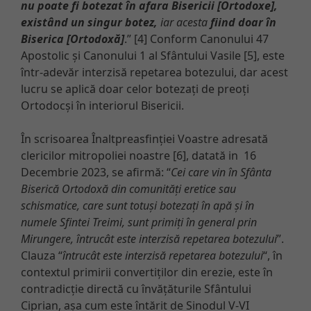
nu poate fi botezat în afara Bisericii [Ortodoxe],
existând un singur botez,
iar acesta
fiind doar în
Biserica [Ortodoxă]
.” [4] Conform Canonului 47
Apostolic și Canonului 1 al Sfântului Vasile [5], este
într-adevăr interzisă repetarea botezului, dar acest
lucru se aplică doar celor botezați de preoți
Ortodocși în interiorul Bisericii.
În scrisoarea Înaltpreasfinției Voastre adresată
clericilor mitropoliei noastre [6], datată in 16
Decembrie 2023, se afirmă: “
Cei care vin în Sfânta
Biserică Ortodoxă din comunități eretice sau
schismatice, care sunt totuși botezați în apă și în
numele Sfintei Treimi, sunt primiți în general prin
Mirungere, întrucât este interzisă repetarea botezului
”.
Clauza “
întrucât este interzisă repetarea botezului
“, în
contextul primirii convertiților din erezie, este în
contradicție directă cu învățăturile Sfântului
Ciprian, așa cum este întărit de Sinodul V-VI