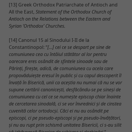
[13] Greek Orthodox Patriarchate of Antioch and
All the East,
Statement of the Orthodox Church of
Antioch on the Relations between the Eastern and
Syrian ‘Orthodox’ Churches.
[14] Canonul 15 al Sinodului I-II de la
Constantinopol: “
[…] cei ce se despart pe sine de
comuniunea cea cu întâiul stătător al lor pentru
oarecare eres osândit de sfintele sinoade sau de
Părinți, firește, adică, de comuniunea cu acela care
propovăduiește eresul în public și cu capul descoperit îl
învață în Biserică, unii ca aceștia nu numai că nu se vor
supune certării canonicești, desfăcându-se pe sineși de
comuniunea cu cel ce se numește episcop chiar înainte
de cercetarea sinodală, ci se vor învrednici și de cinstea
cuvenită celor ortodocși. Căci ei nu au osândit pe
episcopi, ci pe pseudo-episcopi și pe pseudo-învățători,
și nu au rupt prin schismă unitatea Bisericii, ci s-au silit
să izbăvească Biserica de schisme și dezbinări.
”,