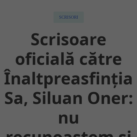
Despre întreruperea pomenirii
SCRISORI
Scrisori mărturisitoare
Știri
Scrisoare
oficială către
Înaltpreasfinția
Sa, Siluan Oner:
nu
recunoaștem și