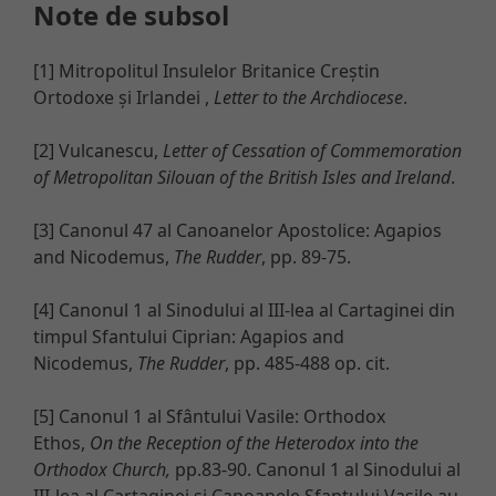
Note de subsol
[1] Mitropolitul Insulelor Britanice Creștin
Ortodoxe și Irlandei ,
Letter to the Archdiocese
.
[2] Vulcanescu,
Letter of Cessation of Commemoration
of Metropolitan Silouan of the British Isles and Ireland
.
[3] Canonul 47 al Canoanelor Apostolice: Agapios
and Nicodemus,
The Rudder
, pp. 89-75.
[4] Canonul 1 al Sinodului al III-lea al Cartaginei din
timpul Sfantului Ciprian: Agapios and
Nicodemus,
The Rudder
, pp. 485-488 op. cit.
[5] Canonul 1 al Sfântului Vasile: Orthodox
Ethos,
On the Reception of the Heterodox into the
Orthodox Church,
pp.83-90. Canonul 1 al Sinodului al
III-lea al Cartaginei și Canoanele Sfantului Vasile au