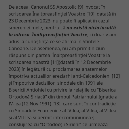
De aceea, Canonul 55 Apostolic [9] invocat în
scrisoarea Înaltpreasfinției Voastre [10], datată în
23 Decembrie 2023, nu poate fi aplicat în cazul
smereniei mele, pentru că
nu există nicio insultă
la adresa Înaltpreasfinției Voastre
, ci doar v-am
adus la cunoștință ce se afirmă în Sfintele
Canoane. De asemenea, nu am primit niciun
răspuns din partea Înaltpreasfinției Voastre la
scrisoarea noastră [11](datată în 12 Decembrie
2023) în legătură cu proclamarea anatemelor
împotriva actualilor ereziarhi anti-Calcedonieni [12]
și împotriva deciziilor sinodale din 1991 ale
Bisericii Antiohiei cu privire la relațiile cu “Biserica
Ortodoxă Siriacă” din timpul Patriarhului Ignatie al
IV-lea (12 Nov 1991) [13], care sunt în contradicție
cu Sinoadele Ecumenice al IV-lea, al V-lea, al VI-lea
și al VII-lea și permit intercomuniunea și
conslujirea cu “Ortodocșii Sirieni” ce urmează