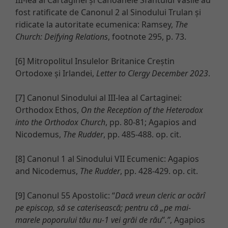
fost ratificate de Canonul 2 al Sinodului Trulan și
ridicate la autoritate ecumenica: Ramsey,
The
Church: Deifying Relations
, footnote 295, p. 73.
[6] Mitropolitul Insulelor Britanice Creștin
Ortodoxe și Irlandei,
Letter to Clergy December 2023
.
[7] Canonul Sinodului al III-lea al Cartaginei:
Orthodox Ethos,
On the Reception of the Heterodox
into the Orthodox Church
, pp. 80-81; Agapios and
Nicodemus,
The Rudder
, pp. 485-488. op. cit.
[8] Canonul 1 al Sinodului VII Ecumenic: Agapios
and Nicodemus,
The Rudder
, pp. 428-429. op. cit.
[9] Canonul 55 Apostolic: “
Dacă vreun cleric ar ocărî
pe episcop, să se caterisească; pentru că „pe mai-
marele poporului tău nu-1 vei grăi de rău
”
.”
, Agapios