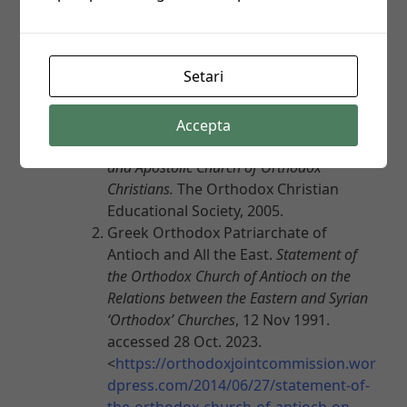
[16] ibidem.
Bibliografie
Setari
Agapios, Hieromonk & Nicodemus,
Monk.
The Rudder (Pedalion) of the
Accepta
Metaphorical Ship of the One Holy Catholic
and Apostolic Church of Orthodox
Christians.
The Orthodox Christian
Educational Society, 2005.
Greek Orthodox Patriarchate of
Antioch and All the East.
Statement of
the Orthodox Church of Antioch on the
Relations between the Eastern and Syrian
‘Orthodox’ Churches
, 12 Nov 1991.
accessed 28 Oct. 2023.
<
https://orthodoxjointcommission.wor
dpress.com/2014/06/27/statement-of-
the-orthodox-church-of-antioch-on-