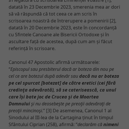
datată în 23 Decembrie 2023, smerenia mea ar dori
să vă răspundă că tot ceea ce am scris în
scrisoarea noastră de întrerupere a pomenirii [2],
datată în 20 Decembrie 2023, este în concordanță
cu Sfintele Canoane ale Bisericii Ortodoxe și în
ascultare față de acestea, după cum am și făcut
referință în scrisoare.
Canonul 47 Apostolic afirmă următoarele:
“
Episcopul sau presbiterul dacă ar boteza din nou pe
cel ce are botezul după adevăr sau
dacă nu ar boteza
pe cel spurcat [botezat] de către eretici (cei fără
credinţa adevărată), să se caterisească, ca unul
care își bate joc de Crucea şi de Moartea
Domnului
şi nu deosebeşte pe preoţii adevăraţi de
preoţii mincinoşi.
” [3] De asemenea, Canonul 1 al
Sinodului al III-lea de la Cartagina ținut în timpul
Sfântului Ciprian (258), afirmă: “
declarăm că
nimeni