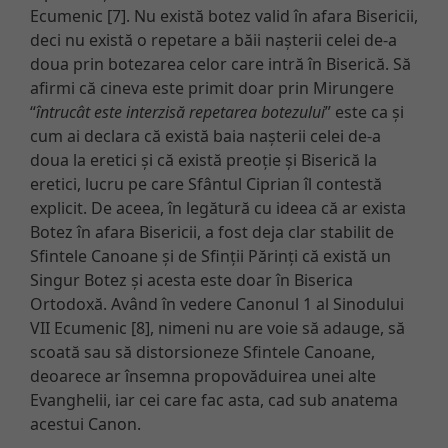
Ecumenic [7]. Nu există botez valid în afara Bisericii,
deci nu există o repetare a băii nașterii celei de-a
doua prin botezarea celor care intră în Biserică. Să
afirmi că cineva este primit doar prin Mirungere
“
întrucât este interzisă repetarea botezului
” este ca și
cum ai declara că există baia nașterii celei de-a
doua la eretici și că există preoție și Biserică la
eretici, lucru pe care Sfântul Ciprian îl contestă
explicit. De aceea, în legătură cu ideea că ar exista
Botez în afara Bisericii, a fost deja clar stabilit de
Sfintele Canoane și de Sfinții Părinți că există un
Singur Botez și acesta este doar în Biserica
Ortodoxă. Având în vedere Canonul 1 al Sinodului
VII Ecumenic [8], nimeni nu are voie să adauge, să
scoată sau să distorsioneze Sfintele Canoane,
deoarece ar însemna propovăduirea unei alte
Evanghelii, iar cei care fac asta, cad sub anatema
acestui Canon.