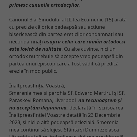
primesc cununile ortodocșilor
.
Canonul 3 al Sinodului al III-lea Ecumenic [15] arată
cu precizie că orice pedeapsă sau acțiune
bisericească din partea ereticilor condamnați sau
necondamnați
asupra celor care rămân ortodocși
este lovită de nulitate
. Cu alte cuvinte, nici un
ortodox nu trebuie să accepte vreo pedeapsă din
partea unui episcop care a fost vădit că predică
erezia în mod public.
Înaltpreasfinția Voastră,
Smerenia mea și parohia Sf. Edward Martirul și Sf.
Paraskevi Romana, Liverpool
nu recunoaștem și
nu acceptăm depunerea,
declarată în scrisoarea
Înaltpreasfinției Voastre datată în 23 Decembrie
2023, și nici o altă pedeapsă eclezială. Smerenia
mea continui să slujesc Sfânta și Dumnezeiasca
Liturghie și să-mi îndeplinesc slujirea presbiterală