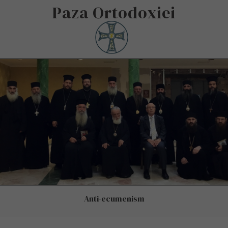
Paza Ortodoxiei
Anti-ecumenism
Condamnarea Sinodului din Creta