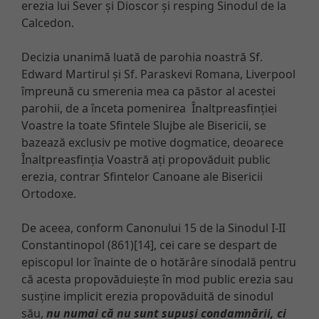
erezia lui Sever și Dioscor și resping Sinodul de la
Calcedon.
Decizia unanimă luată de parohia noastră Sf.
Edward Martirul și Sf. Paraskevi Romana, Liverpool
împreună cu smerenia mea ca păstor al acestei
parohii, de a înceta pomenirea Înaltpreasfinției
Voastre la toate Sfintele Slujbe ale Bisericii, se
bazează exclusiv pe motive dogmatice, deoarece
Înaltpreasfinția Voastră ați propovăduit public
erezia, contrar Sfintelor Canoane ale Bisericii
Ortodoxe.
De aceea, conform Canonului 15 de la Sinodul I-II
Constantinopol (861)[14], cei care se despart de
episcopul lor înainte de o hotărâre sinodală pentru
că acesta propovăduiește în mod public erezia sau
susține implicit erezia propovăduită de sinodul
său,
nu numai că nu sunt supuși condamnării, ci