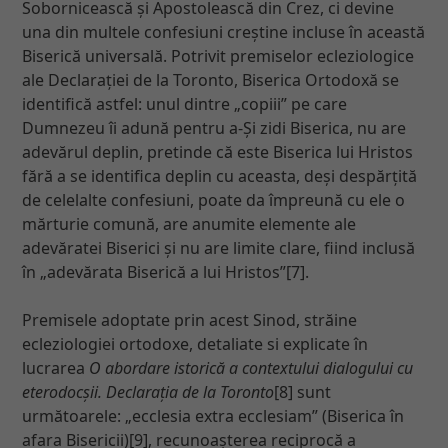
Sobornicească și Apostolească din Crez, ci devine
una din multele confesiuni creștine incluse în această
Biserică universală. Potrivit premiselor ecleziologice
ale Declarației de la Toronto, Biserica Ortodoxă se
identifică astfel: unul dintre „copiii” pe care
Dumnezeu îi adună pentru a-Și zidi Biserica, nu are
adevărul deplin, pretinde că este Biserica lui Hristos
fără a se identifica deplin cu aceasta, deși despărțită
de celelalte confesiuni, poate da împreună cu ele o
mărturie comună, are anumite elemente ale
adevăratei Biserici și nu are limite clare, fiind inclusă
în „adevărata Biserică a lui Hristos”[7].
Premisele adoptate prin acest Sinod, străine
ecleziologiei ortodoxe, detaliate si explicate
în
lucrarea
O abordare istorică a contextului dialogului cu
eterodocșii. Declarația de la Toronto
[8] sunt
următoarele: „ecclesia extra ecclesiam” (Biserica în
afara Bisericii)[9], recunoașterea reciprocă a