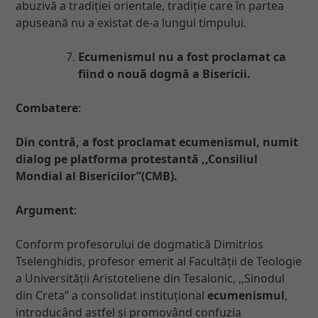
abuzivă a tradiției orientale, tradiție care în partea
apuseană nu a existat de-a lungul timpului.
Ecumenismul nu a fost proclamat ca
fiind o nouă dogmă a Bisericii.
Combatere
:
Din contră, a fost proclamat ecumenismul, numit
dialog pe platforma protestantă ,,Consiliul
Mondial al Bisericilor”(CMB).
Argument
:
Conform profesorului de dogmatică Dimitrios
Tselenghidis, profesor emerit al Facultății de Teologie
a Universității Aristoteliene din Tesalonic, ,,Sinodul
din Creta” a consolidat instituțional
ecumenismul
,
introducând astfel și promovând confuzia