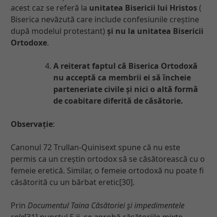
acest caz se referă la
unitatea
Bisericii lui Hristos
(
Biserica nevăzută care include confesiunile creștine
după modelul protestant)
și nu la unitatea Bisericii
Ortodoxe
.
A reiterat faptul că Biserica Ortodoxă
nu acceptă ca membrii ei să încheie
parteneriate civile și nici o altă formă
de coabitare diferită de căsătorie.
Observație
:
Canonul 72 Trullan-Quinisext spune că nu este
permis ca un creștin ortodox să se căsătorească cu o
femeie eretică. Similar, o femeie ortodoxă nu poate fi
căsătorită cu un bărbat eretic[30].
Prin
Documentul Taina Căsătoriei şi impedimentele
sale
[31] punctul 5 ii, se aprobă căsătoriile mixte