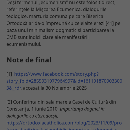
Deși termenul „ecumenism” nu este folosit direct,
referințele la Mișcarea Ecumenică, dialogurile
teologice, mărturia comună pe care Biserica
Ortodoxă ar da-o împreună cu celelalte erezii[41] pe
baza unui minimalism dogmatic și participarea la
CMB sunt indicii clare ale manifestării
ecumenismului.
Note de final
[1]
https://www.facebook.com/story.php?
story_fbid=2855931977964997&id=161191870903300
3&_rdr
, accesat la 30 Noiembrie 2025
[2] Conferința din sala mare a Casei de Cultură din
Constanța, 1 iunie 2010,
Importanța dogmei în
dialogurile cu eterodocșii,
https://ortodoxiacatholica.com/blog/2023/11/09/pro
fesor-dimitrios-tselenghidis-importanta-dogmei-in-