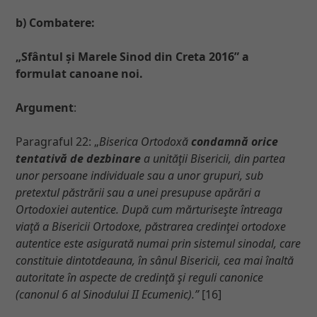
b) Combatere:
„Sfântul și Marele Sinod din Creta 2016” a
formulat canoane noi.
Argument
:
Paragraful 22: „
Biserica Ortodoxă
condamnă orice
tentativă de dezbinare
a unităţii Bisericii, din partea
unor persoane individuale sau a unor grupuri, sub
pretextul păstrării sau a unei presupuse apărări a
Ortodoxiei autentice. După cum mărturiseşte întreaga
viaţă a Bisericii Ortodoxe, păstrarea credinţei ortodoxe
autentice este asigurată numai prin sistemul sinodal, care
constituie dintotdeauna, în sânul Bisericii, cea mai înaltă
autoritate în aspecte de credinţă şi reguli canonice
(canonul 6 al Sinodului II Ecumenic).”
[16]