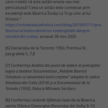
care credeți că este astăzi erezia cea mai
periculoasă? Ceea ce astăzi este contestat prin
excelență este Biserica Însăși ca Trup unic al lui
Hristos.”
https://ortodoxiacatholica.com/blog/2019/01/11/pro
fesorul-ortodox-dimitrios-tselenghidis-despre-
sinodul-din-creta/
, accesat 30 nov 2025
[6] Declarația de la Toronto 1950, Premisa IV,
pargrafele 5, 7,8
[7] Conferința
Analiza din punct de vedere al principiilor
logice a textelor Documentului ,,Relațiile Bisericii
Ortodoxe cu ansamblul lumii creștine” adoptat în cadrul
Sinodului din Creta (2016) și a Documentului de la
Toronto (1950)
, Raluca-Mihaela Serdaru
[8] Conferința
Lecturile Sfântului Ioan
de la Biserica
veche Sfântul Gheorghe (Rotonda) din Sofia 9–10