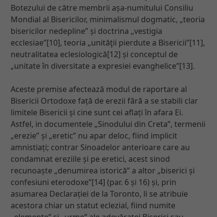
Botezului de către membrii așa-numitului Consiliu
Mondial al Bisericilor, minimalismul dogmatic, „teoria
bisericilor nedepline” și doctrina „vestigia
ecclesiae”[10], teoria „unităţii pierdute a Bisericii”[11],
neutralitatea eclesiologică[12] și conceptul de
„unitate în diversitate a expresiei evanghelice”[13].
Aceste premise afectează modul de raportare al
Bisericii Ortodoxe față de erezii fără a se stabili clar
limitele Bisericii și cine sunt cei aflați în afara Ei.
Astfel, in documentele „Sinodului din Creta”, termenii
„erezie” și „eretic” nu apar deloc, fiind implicit
amnistiați; contrar Sinoadelor anterioare care au
condamnat ereziile și pe eretici, acest sinod
recunoaște „denumirea istorică” a altor „biserici și
confesiuni eterodoxe”[14] (par. 6 și 16) și, prin
asumarea Declarației de la Toronto, li se atribuie
acestora chiar un statut eclezial, fiind numite
„elemente” și „urme” ale adevăratei Biserici sau