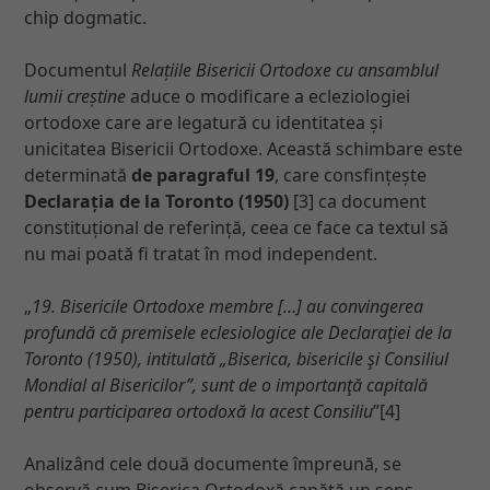
chip dogmatic.
Documentul
Relațiile Bisericii Ortodoxe cu ansamblul
lumii creștine
aduce o modificare a ecleziologiei
ortodoxe care are legatură cu identitatea și
unicitatea Bisericii Ortodoxe. Această schimbare este
determinată
de paragraful 19
, care consfințește
Declarația de la Toronto
(1950)
[3] ca document
constituțional de referință, ceea ce face ca textul să
nu mai poată fi tratat în mod independent.
„
19. Bisericile Ortodoxe membre […] au convingerea
profundă că premisele eclesiologice ale Declaraţiei de la
Toronto (1950), intitulată „Biserica, bisericile şi Consiliul
Mondial al Bisericilor”, sunt de o importanţă capitală
pentru participarea ortodoxă la acest Consiliu
”[4]
Analizând cele două documente împreună, se
observă cum Biserica Ortodoxă capătă un sens