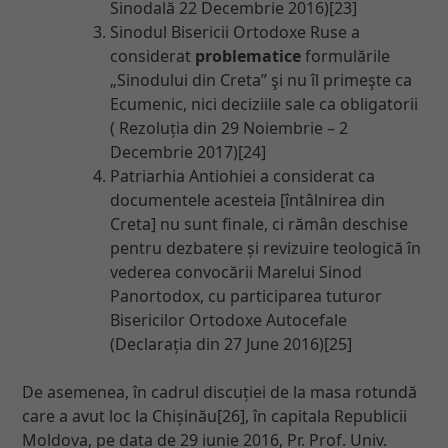
Sinodală 22 Decembrie 2016)[23]
Sinodul Bisericii Ortodoxe Ruse a
considerat
problematice
formulările
„Sinodului din Creta” şi nu îl primeşte ca
Ecumenic, nici deciziile sale ca obligatorii
( Rezoluția din 29 Noiembrie – 2
Decembrie 2017)[24]
Patriarhia Antiohiei a considerat ca
documentele acesteia [întâlnirea din
Creta] nu sunt finale, ci rămân deschise
pentru dezbatere și revizuire teologică în
vederea convocării Marelui Sinod
Panortodox, cu participarea tuturor
Bisericilor Ortodoxe Autocefale
(Declarația din 27 June 2016)[25]
De asemenea, în cadrul discuției de la masa rotundă
care a avut loc la Chișinău[26], în capitala Republicii
Moldova, pe data de 29 iunie 2016, Pr. Prof. Univ.