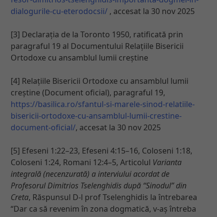
dialogurile-cu-eterodocsii/
, accesat la 30 nov 2025
[3] Declarația de la Toronto 1950, ratificată prin
paragraful 19 al Documentului Relațiile Bisericii
Ortodoxe cu ansamblul lumii creștine
[4] Relațiile Bisericii Ortodoxe cu ansamblul lumii
creștine (Document oficial), paragraful 19,
https://basilica.ro/sfantul-si-marele-sinod-relatiile-
bisericii-ortodoxe-cu-ansamblul-lumii-crestine-
document-oficial/
, accesat la 30 nov 2025
[5] Efeseni 1:22–23, Efeseni 4:15–16, Coloseni 1:18,
Coloseni 1:24, Romani 12:4–5, Articolul
Varianta
integrală (necenzurată) a interviului acordat de
Profesorul Dimitrios Tselenghidis după “Sinodul” din
Creta
, Răspunsul D-l prof Tselenghidis la întrebarea
“Dar ca să revenim în zona dogmatică, v-aș întreba