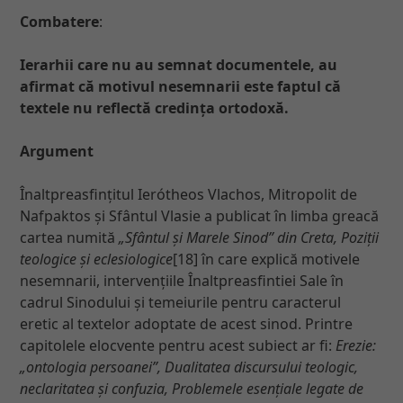
Combatere
:
Ierarhii care nu au semnat documentele, au
afirmat că motivul nesemnarii este faptul că
textele nu reflectă credința ortodoxă.
Argument
Înaltpreasfințitul Ierótheos Vlachos, Mitropolit de
Nafpaktos și Sfântul Vlasie a publicat în limba greacă
cartea numită
„Sfântul și Marele Sinod” din Creta, Poziții
teologice și eclesiologice
[18] în care explică motivele
nesemnarii, intervențiile Înaltpreasfintiei Sale în
cadrul Sinodului și temeiurile pentru caracterul
eretic al textelor adoptate de acest sinod. Printre
capitolele elocvente pentru acest subiect ar fi:
Erezie:
„ontologia persoanei”, Dualitatea discursului teologic,
neclaritatea și confuzia, Problemele esențiale legate de