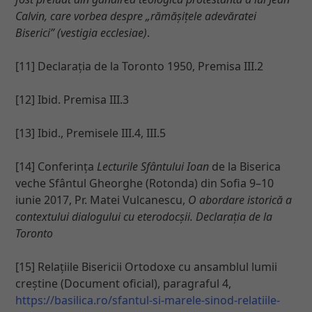
Calvin, care vorbea despre „rămășițele adevăratei
Biserici” (vestigia ecclesiae)
.
[11] Declarația de la Toronto 1950, Premisa III.2
[12] Ibid. Premisa III.3
[13] Ibid., Premisele III.4, III.5
[14] Conferința
Lecturile Sfântului Ioan
de la Biserica
veche Sfântul Gheorghe (Rotonda) din Sofia 9–10
iunie 2017, Pr. Matei Vulcanescu,
O abordare istorică a
contextului dialogului cu eterodocșii. Declarația de la
Toronto
[15] Relațiile Bisericii Ortodoxe cu ansamblul lumii
creștine (Document oficial), paragraful 4,
https://basilica.ro/sfantul-si-marele-sinod-relatiile-