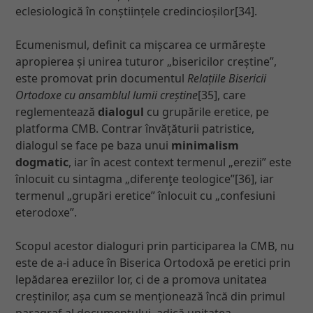
eclesiologică în conștiințele credincioșilor[34].
Ecumenismul, definit ca mișcarea ce urmărește
apropierea și unirea tuturor „bisericilor creștine”,
este promovat prin documentul
Relațiile Bisericii
Ortodoxe cu ansamblul lumii creștine
[35], care
reglementează
dialogul
cu grupările eretice, pe
platforma CMB. Contrar învățăturii patristice,
dialogul se face pe baza unui
minimalism
dogmatic
, iar în acest context termenul „erezii” este
înlocuit cu sintagma „diferenţe teologice”[36], iar
termenul „grupări eretice” înlocuit cu „confesiuni
eterodoxe”.
Scopul acestor dialoguri prin participarea la CMB, nu
este de a-i aduce în Biserica Ortodoxă pe eretici prin
lepădarea ereziilor lor, ci de a promova unitatea
creștinilor, așa cum se menționează încă din primul
paragraf al documentului, adică unitatea