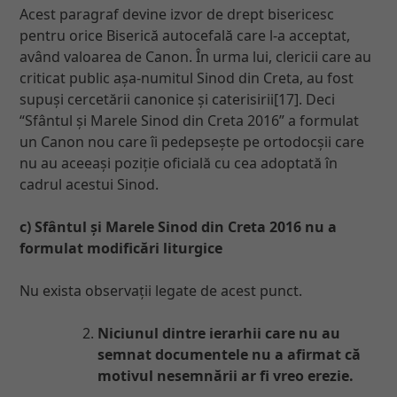
Acest paragraf devine izvor de drept bisericesc
pentru orice Biserică autocefală care l-a acceptat,
având valoarea de Canon. În urma lui, clericii care au
criticat public așa-numitul Sinod din Creta, au fost
supuși cercetării canonice și caterisirii[17]. Deci
“Sfântul și Marele Sinod din Creta 2016” a formulat
un Canon nou care îi pedepsește pe ortodocșii care
nu au aceeași poziție oficială cu cea adoptată în
cadrul acestui Sinod.
c) Sfântul și Marele Sinod din Creta 2016 nu a
formulat modificări liturgice
Nu exista observații legate de acest punct.
Niciunul dintre ierarhii care nu au
semnat documentele nu a afirmat că
motivul nesemnării ar fi vreo erezie.