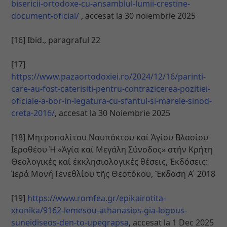
bisericii-ortodoxe-cu-ansamblul-lumii-crestine-
document-oficial/
, accesat la 30 noiembrie 2025
[16] Ibid., paragraful 22
[17]
https://www.pazaortodoxiei.ro/2024/12/16/parinti-
care-au-fost-caterisiti-pentru-contrazicerea-pozitiei-
oficiale-a-bor-in-legatura-cu-sfantul-si-marele-sinod-
creta-2016/
, accesat la 30 Noiembrie 2025
[18] Μητροπολίτου Ναυπάκτου καί Ἁγίου Βλασίου
Ιεροθέου Ἡ «Ἁγία καί Μεγάλη Σύνοδος» στήν Κρήτη
Θεολογικές καί ἐκκλησιολογικές θέσεις, Ἐκδόσεις:
Ἱερά Μονή Γενεθλίου τῆς Θεοτόκου, Ἔκδοση Α ́ 2018
[19]
https://www.romfea.gr/epikairotita-
xronika/9162-lemesou-athanasios-gia-logous-
suneidiseos-den-to-upegrapsa
, accesat la 1 Dec 2025