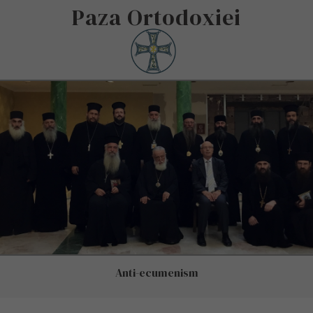
Paza Ortodoxiei
Anti-ecumenism
Condamnarea Sinodului din Creta