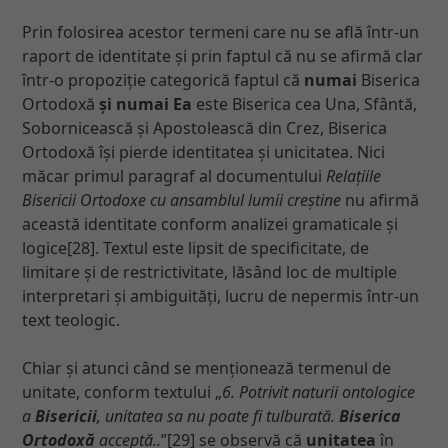
Prin folosirea acestor termeni care nu se află într-un
raport de identitate și prin faptul că nu se afirmă clar
într-o propoziție categorică faptul că
numai
Biserica
Ortodoxă
și numai
Ea
este Biserica cea Una, Sfântă,
Sobornicească și Apostolească din Crez, Biserica
Ortodoxă își pierde identitatea și unicitatea. Nici
măcar primul paragraf al documentului
Relațiile
Bisericii Ortodoxe cu ansamblul lumii creștine
nu afirmă
această identitate conform analizei gramaticale și
logice[28]. Textul este lipsit de specificitate, de
limitare și de restrictivitate, lăsând loc de multiple
interpretari și ambiguități, lucru de nepermis într-un
text teologic.
Chiar și atunci când se menționează termenul de
unitate, conform textului „
6. Potrivit naturii ontologice
a
Bisericii
, unitatea sa nu poate fi tulburată.
Biserica
Ortodoxă
acceptă..
”[29] se observă că
unitatea
în