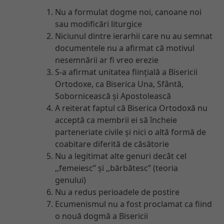
Nu a formulat dogme noi, canoane noi
sau modificări liturgice
Niciunul dintre ierarhii care nu au semnat
documentele nu a afirmat că motivul
nesemnării ar fi vreo erezie
S-a afirmat unitatea ființială a Bisericii
Ortodoxe, ca Biserica Una, Sfântă,
Sobornicească și Apostolească
A reiterat faptul că Biserica Ortodoxă nu
acceptă ca membrii ei să încheie
parteneriate civile și nici o altă formă de
coabitare diferită de căsătorie
Nu a legitimat alte genuri decât cel
,,femeiesc” și ,,bărbătesc” (teoria
genului)
Nu a redus perioadele de postire
Ecumenismul nu a fost proclamat ca fiind
o nouă dogmă a Bisericii