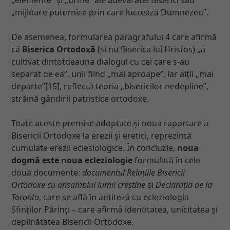
„mijloace puternice prin care lucrează Dumnezeu”.
De asemenea, formularea paragrafului 4 care afirmă
că
Biserica Ortodoxă
(și nu Biserica lui Hristos) „a
cultivat dintotdeauna dialogul cu cei care s-au
separat de ea”, unii fiind „mai aproape”, iar alții „mai
departe”[15], reflectă teoria „bisericilor nedepline”,
străină gândirii patristice ortodoxe.
Toate aceste premise adoptate și noua raportare a
Bisericii Ortodoxe la erezii și eretici, reprezintă
cumulate erezii eclesiologice. În concluzie,
noua
dogmă este noua ecleziologie
formulată în cele
două documente:
documentul Relațiile Bisericii
Ortodoxe cu ansamblul lumii creștine
și
Declarația de la
Toronto
, care se află în antiteză cu ecleziologia
Sfinților Părinți – care afirmǎ identitatea, unicitatea și
deplinătatea Bisericii Ortodoxe.