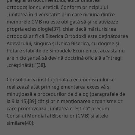
ortodocșilor cu ereticii. Conform principiului
„unitatea în diversitate” prin care niciuna dintre
membrele CMB nu este obligată să-şi relativizeze
propria eclesiologie[37], chiar dacă mărturisirea
ortodoxă ar fi că Biserica Ortodoxă este deținătoarea
Adevărului, singura și Unica Biserică, cu dogme și
hotare stabilite de Sinoadele Ecumenice, aceasta nu
are nicio şansă să devină doctrină oficială a întregii
„creştinătăţi”[38].
Consolidarea instituțională a ecumenismului se
realizează atât prin reglementarea excesivă și
minuțioasă a procedurilor de dialog (paragrafele de
la 9 la 15)[39] cât și prin menționarea organismelor
care promovează „unitatea creștină” precum
Consiliul Mondial al Bisericilor (CMB) și altele
similare[40].