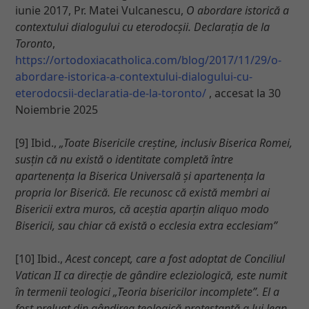
iunie 2017, Pr. Matei Vulcanescu,
O abordare istorică a
contextului dialogului cu eterodocșii. Declarația de la
Toronto
,
https://ortodoxiacatholica.com/blog/2017/11/29/o-
abordare-istorica-a-contextului-dialogului-cu-
eterodocsii-declaratia-de-la-toronto/
, accesat la 30
Noiembrie 2025
[9] Ibid.,
„Toate Bisericile creștine, inclusiv Biserica Romei,
susțin că nu există o identitate completă între
apartenența la Biserica Universală și apartenența la
propria lor Biserică. Ele recunosc că există membri ai
Bisericii extra muros, că aceștia aparțin aliquo modo
Bisericii, sau chiar că există o ecclesia extra ecclesiam”
[10] Ibid.,
Acest concept, care a fost adoptat de Conciliul
Vatican II ca direcție de gândire ecleziologică, este numit
în termenii teologici „Teoria bisericilor incomplete”. El a
fost preluat din gândirea teologică protestantă a lui Jean