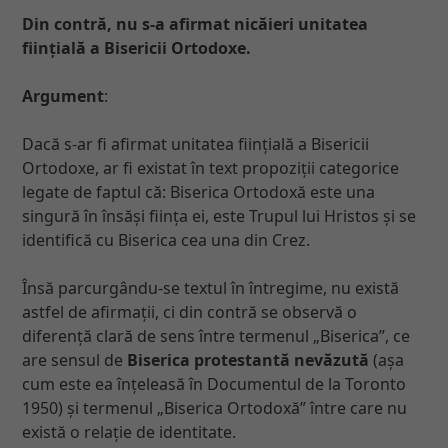
Din contră, nu s-a afirmat nicăieri unitatea
ființială a Bisericii Ortodoxe.
Argument
:
Dacă s-ar fi afirmat unitatea ființială a Bisericii
Ortodoxe, ar fi existat în text propoziții categorice
legate de faptul că: Biserica Ortodoxă este una
singură în însăși ființa ei, este Trupul lui Hristos și se
identifică cu Biserica cea una din Crez.
Însă parcurgându-se textul în întregime, nu există
astfel de afirmații, ci din contră se observă o
diferență clară de sens între termenul „Biserica”, ce
are sensul de
Biserica protestantă nevăzută
(așa
cum este ea înțeleasă în Documentul de la Toronto
1950) și termenul „Biserica Ortodoxă” între care nu
există o relație de identitate.