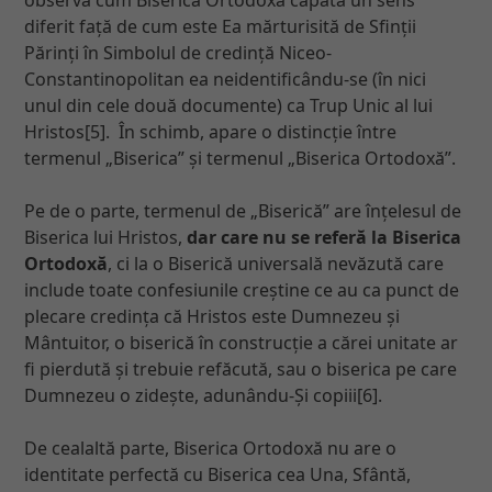
diferit față de cum este Ea mărturisită de Sfinții
Părinți în Simbolul de credință Niceo-
Constantinopolitan ea neidentificându-se (în nici
unul din cele două documente) ca Trup Unic al lui
Hristos[5]. În schimb, apare o distincție între
termenul „Biserica” și termenul „Biserica Ortodoxă”.
Pe de o parte, termenul de „Biserică” are înțelesul de
Biserica lui Hristos,
dar care nu se referă la Biserica
Ortodoxă
, ci la o Biserică universală nevăzută care
include toate confesiunile creștine ce au ca punct de
plecare credința că Hristos este Dumnezeu și
Mântuitor, o biserică în construcție a cărei unitate ar
fi pierdută și trebuie refăcută, sau o biserica pe care
Dumnezeu o zidește, adunându-Și copiii[6].
De cealaltă parte, Biserica Ortodoxă nu are o
identitate perfectă cu Biserica cea Una, Sfântă,