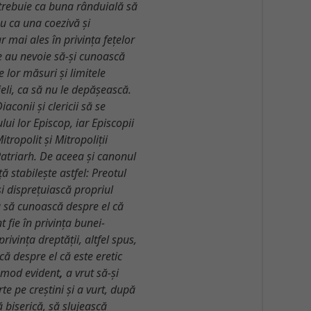
 trebuie ca buna rânduială să
u ca una coezivă și
r mai ales în privința fețelor
re au nevoie să-și cunoască
e lor măsuri și limitele
eli, ca să nu le depășească.
Diaconii și clericii să se
ui lor Episcop, iar Episcopii
itropolit și Mitropoliții
Patriarh. De aceea și canonul
ță stabilește astfel: Preotul
și disprețuiască propriul
ă să cunoască despre el că
t fie în privința bunei-
 privința dreptății, altfel spus,
ă despre el că este eretic
 mod evident
,
a vrut să-și
e pe creștini și a vurt, după
tă biserică, să slujească