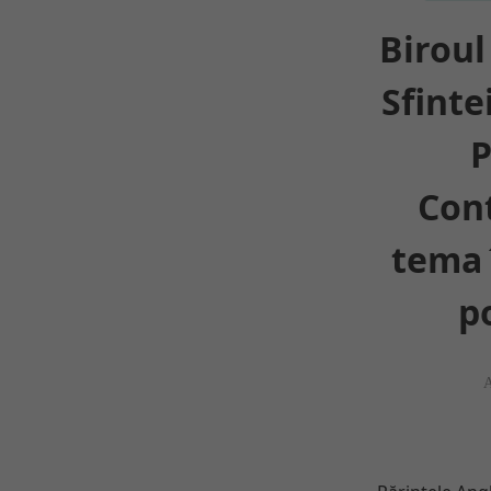
Biroul
Sfinte
P
Cont
tema 
p