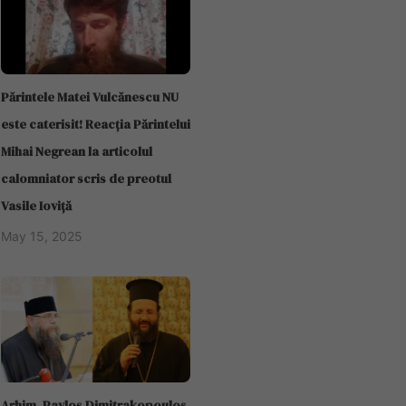
Părintele Matei Vulcănescu NU
este caterisit! Reacția Părintelui
Mihai Negrean la articolul
calomniator scris de preotul
Vasile Ioviță
May 15, 2025
Arhim. Pavlos Dimitrakopoulos