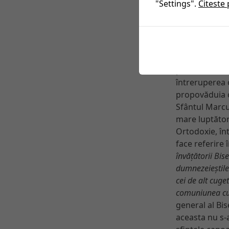
"Settings".
Citeste 
Ar putea într
fost date can
temă atât de s
două de mai s
simplu. Nu er
pentru că, din
întreruperea o
propovăduia o
Sfântul Marcu
mare luptăto
Ortodoxie, în
face referire 
învățătorii Bise
dumnezeieștile
cei de alt cuge
comuniunea cu
general al Bis
aceasta nu s-