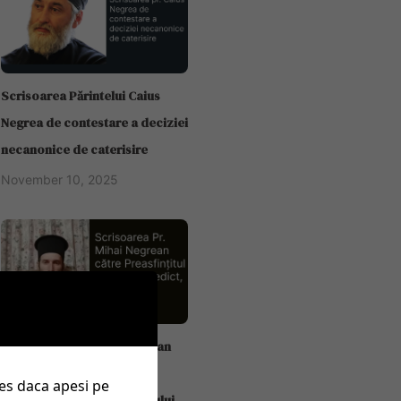
Scrisoarea Părintelui Caius
Negrea de contestare a deciziei
necanonice de caterisire
November 10, 2025
Scrisoarea Pr. Mihai Negrean
către Preasfințitul Părinte
ies daca apesi pe
Benedict, Episcop al Sălajului