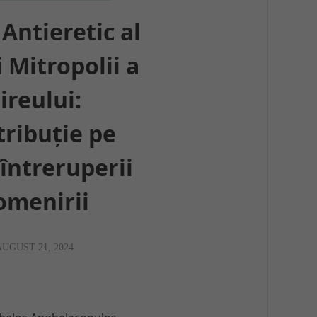
 Antieretic al
i Mitropolii a
ireului:
ribuție pe
întreruperii
omenirii
AUGUST 21, 2024