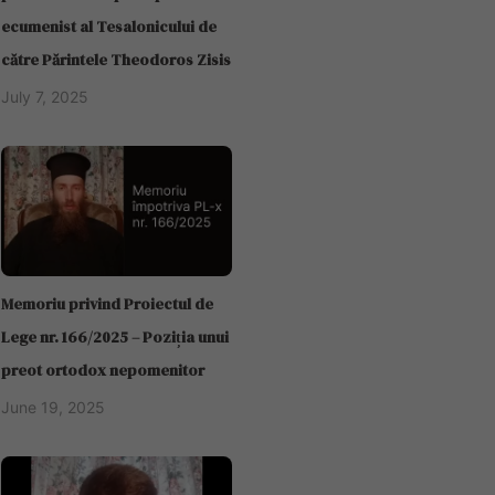
ecumenist al Tesalonicului de
către Părintele Theodoros Zisis
July 7, 2025
Memoriu privind Proiectul de
Lege nr. 166/2025 – Poziția unui
preot ortodox nepomenitor
June 19, 2025