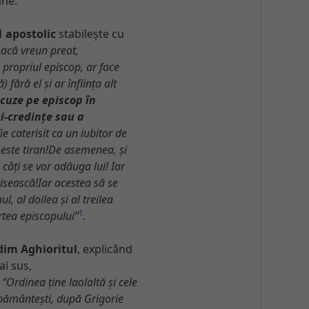
ane.
 apostolic
stabilește cu
acă vreun preot,
 propriul episcop, ar face
 fără el și ar înființa alt
acuze pe episcop în
i-credințe sau a
ie caterisit ca un iubitor de
 este tiran!De asemenea, și
și câți se vor adăuga lui! Iar
urisească!Iar acestea să se
l, al doilea și al treilea
1
tea episcopului
”
.
dim Aghioritul
, explicând
i sus,
:
“
Ordinea ține laolaltă și cele
e pământești, după Grigorie