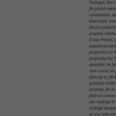
Teologul. Deci
fie păzită mere
constitutivă, da
bisericești, ca
fiecare propriil
propriei rândui
Ci toți Preoții, 
supună propriul
propriului lor M
propriului lor 
apostolic de fa
care a vrut să-
Episcop și,
făr
greșește eviden
credințe, fie în
fără să cunoasc
sau nedrept în
strângă deopart
ce și-a zidit al