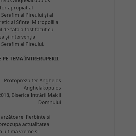
ghelos Anghelacopulos
tor apropiat al
 Serafim al Pireului și al
etic al Sfintei Mitropolii a
ul de față a fost făcut cu
a și intervenția
 Serafim al Pireului.
 PE TEMA ÎNTRERUPERII
Protoprezbiter Anghelos
Anghelakopulos
018, Biserica Intrării Maicii
Domnului
arzătoare, fierbinte și
 preocupă actualitatea
în ultima vreme și