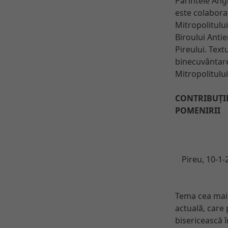
Părintele An
este colabora
Mitropolitului
Biroului Antier
Pireului. Text
binecuvântare
Mitropolitului
CONTRIBUȚIE
POMENIRII
Pireu, 10-1-2
Tema cea mai 
actuală, care
bisericească 