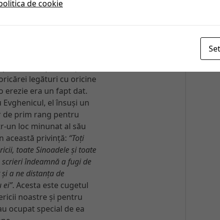
politica de cookie
eba cineva: De ce nu au
oane specifice pe această
erioasă, în afară de cele
us? Răspunsul este foarte
Set
a nevoie de așa ceva
 primele timpuri creștine,
ricărei legături cu oricine
 erezie era un fapt dat.
 Evghenicul, el însuși un
r de prim rang pentru
tr-un loc minunat al său
în această privință:
“Toți
ricii, toate Sinoadele și toate
 scrieri îndeamnă a fugi de
t și a ne distanța de
 ei”
. Acesta este cugetul
ericii noastre și pentru
au ocupat special de ea