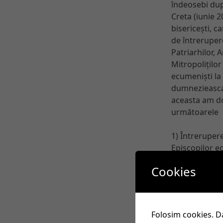
îndeosebi du
Creta (iunie 2
bisericești, c
de întreruper
Patriarhilor, 
Mitropoliților
ecumeniști la s
dumnezieasca 
aceasta am d
următoarele
1) Întreruper
Episcopilor ec
aplicată conf
Cookies
ortodox a Bise
corect a Sfinț
apostolic 31 ș
Sinodului I-II
Folosim cookies. Da