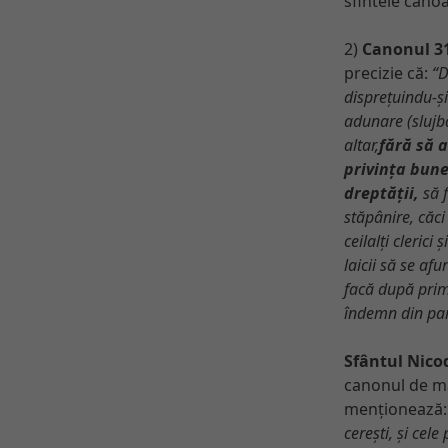
sfintele cano
2)
Canonul 31
precizie că:
“D
disprețuindu-și
adunare (slujbă)
altar,
fără să 
privința bune
dreptății,
să f
stăpânire, căci
ceilalți clerici 
laicii să se af
facă după primu
îndemn din par
Sfântul Nico
canonul de ma
menționează
cerești, și cel