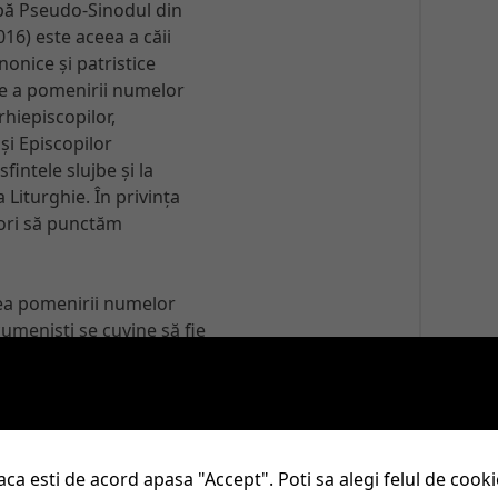
pă Pseudo-Sinodul din
016) este aceea a căii
anonice și patristice
e a pomenirii numelor
Arhiepiscopilor,
 și Episcopilor
fintele slujbe și la
Liturghie. În privința
ori să punctăm
ea pomenirii numelor
umeniști se cuvine să fie
orm cu predania explicată
ricii, cu practica explicată
ilor Părinți, cu canonul
i cu canonul 15 al
 explicate corect.
ca esti de acord apasa "Accept". Poti sa alegi felul de cook