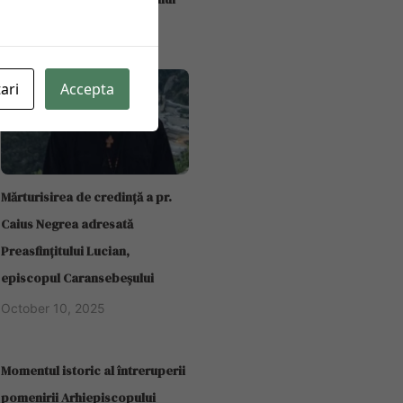
October 20, 2025
ari
Accepta
Mărturisirea de credință a pr.
Caius Negrea adresată
Preasfințitului Lucian,
episcopul Caransebeșului
October 10, 2025
Momentul istoric al întreruperii
pomenirii Arhiepiscopului