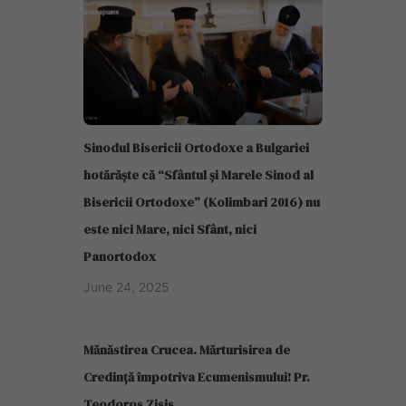
Sinodul Bisericii Ortodoxe a Bulgariei
hotărăște că “Sfântul și Marele Sinod al
Bisericii Ortodoxe” (Kolimbari 2016) nu
este nici Mare, nici Sfânt, nici
Panortodox
June 24, 2025
Mănăstirea Crucea. Mărturisirea de
Credință împotriva Ecumenismului! Pr.
Teodoros Zisis