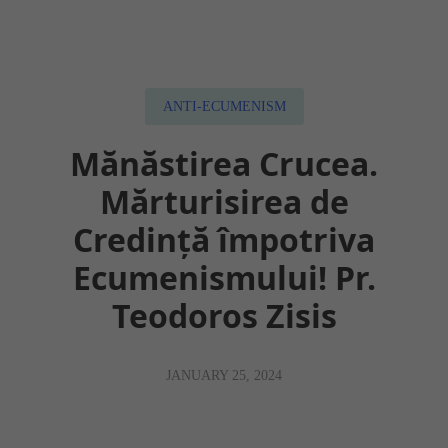
Despre întreruperea pomenirii
Scrisori mărturisitoare
Știri
ANTI-ECUMENISM
Mănăstirea Crucea.
Mărturisirea de
Credință împotriva
Ecumenismului! Pr.
Teodoros Zisis
JANUARY 25, 2024