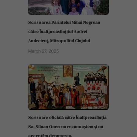
Scrisoarea Părintelui Mihai Negrean
către Înaltpreasfințitul Andrei
Andreicuț, Mitropolitul Clujului
March 27, 2025
Scrisoare oficială către Înaltpreasfinția
Sa, Siluan Oner: nu recunoaștem și nu
acceptăm depunerea.