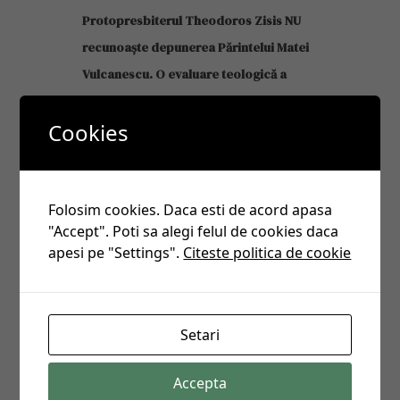
Protopresbiterul Theodoros Zisis NU
recunoaște depunerea Părintelui Matei
Vulcanescu. O evaluare teologică a
poziției părintelui Matei Vulcănescu și a
Cookies
canonicității acțiunilor Mitropolitului
Siluan Oner
May 15, 2025
Folosim cookies. Daca esti de acord apasa
"Accept". Poti sa alegi felul de cookies daca
Părinți care au fost caterisiți pentru
apesi pe "Settings".
Citeste politica de cookie
contrazicerea poziției oficiale a BOR in
legatură cu “Sfântul și Marele Sinod”
Creta 2016
Setari
March 17, 2025
Accepta