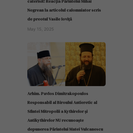
caterisit! Reacția Părintelui Mihai
Negrean la articolul calomniator scris
de preotul Vasile Ioviță
May 15, 2025
Arhim. Pavlos Dimitrakopoulos
Responsabil al Biroului Antieretic al
Sfintei Mitropolii a Kythirelor și
Antikythirelor NU recunoaște
depunerea Părintelui Matei Vulcanescu