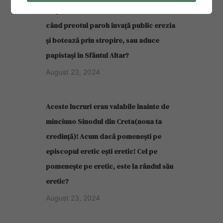
Ce poate face un credincios laic atunci
când preotul paroh învață public erezia
și botează prin stropire, sau aduce
papistași în Sfântul Altar?
August 23, 2024
Aceste lucruri erau valabile înainte de
minciuno Sinodul din Creta(noua ta
credință)! Acum dacă pomenești pe
episcopul eretic ești eretic! Cel pe
pomenește pe eretic, este la rândul său
eretic?
August 23, 2024